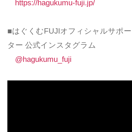
https://hagukumu-fuji.jp/
■はぐくむFUJIオフィシャルサポー
ター 公式インスタグラム
@hagukumu_fuji