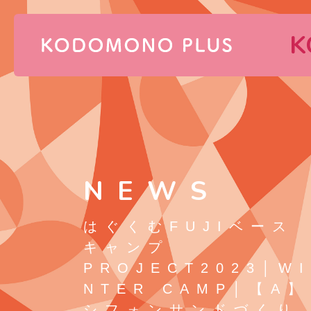
K
NEWS
はぐくむFUJIベース
キャンプ
PROJECT2023│WI
NTER CAMP│【A】
シフォンサンドづくり