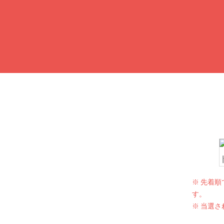
※ 先着
す。
※ 当選さ