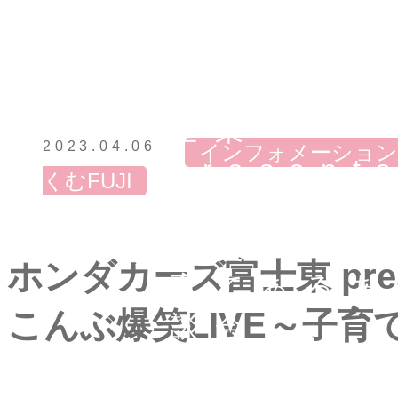
ホンダカー
士東
2023.04.06
インフォメーション
present
くむFUJI
田こもちこ
爆笑LIVE
ホンダカーズ富士東 pre
育てあるあ
こんぶ爆笑LIVE～子
談会～」