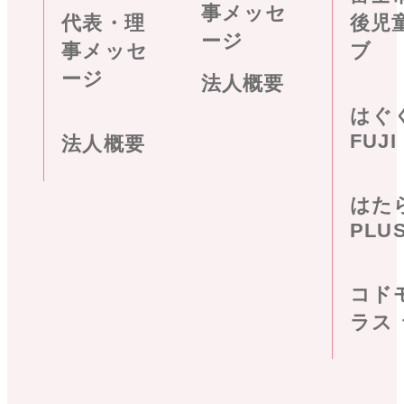
事メッセ
代表・理
後児
ージ
事メッセ
ブ
ージ
法人概要
はぐ
FUJI
法人概要
はた
PLU
コド
ラス