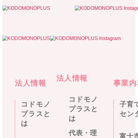
法人情報
法人情報
事業内
コドモノ
コドモノ
子育
プラスと
プラスと
セン
は
は
代表・理
富士