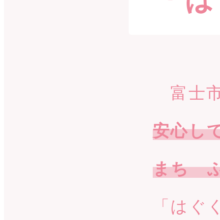
富士市
安心し
まち 
「はぐ