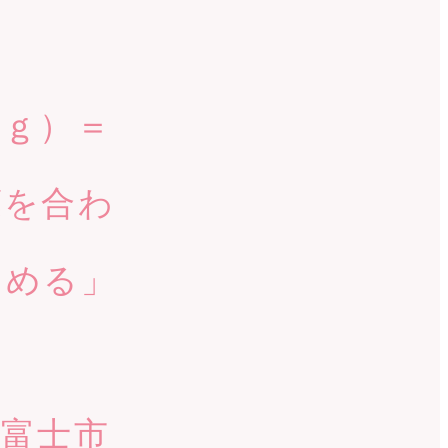
ｇ）＝
葉を合わ
しめる」
富士市