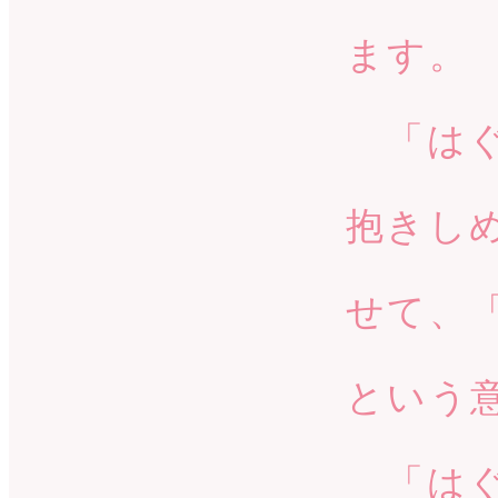
ます。
「はぐ
抱きし
せて、
という
「はぐ