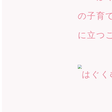
の子育
に立つ