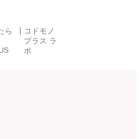
たら
┃
コドモノ
プラス ラ
US
ボ