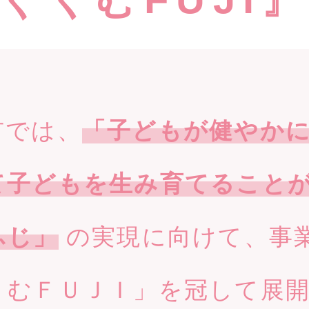
では、
「子どもが健やか
て子どもを生み育てること
ふじ」
の実現に向けて、事
くむＦＵＪＩ」を冠して展