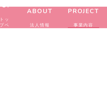
TOP
ABOUT
PROJECT
トッ
プペ
法人情報
事業内容
ージ
UKUMU F