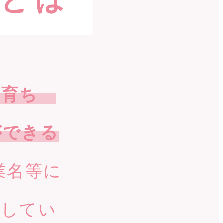
に育ち
ができる
業名等に
開してい