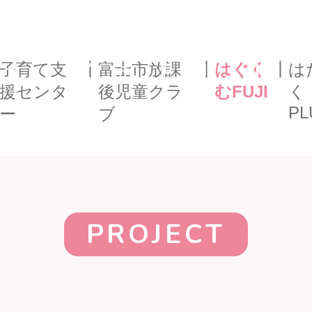
はぐくむFUJI
子育て支
┃
富士市放課
┃
はぐく
┃
は
援センタ
後児童クラ
むFUJI
く
PL
ー
ブ
PROJECT